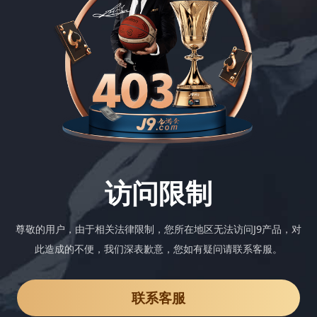
访问限制
尊敬的用户，由于相关法律限制，您所在地区无法访问J9产品，对
此造成的不便，我们深表歉意，您如有疑问请联系客服。
联系客服